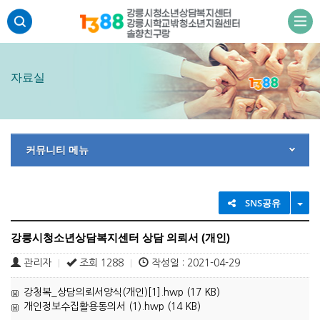
주메뉴 바로가기
본문 바로가기
하단 바로가기
자료실
커뮤니티 메뉴
TO
SNS공유
강릉시청소년상담복지센터 상담 의뢰서 (개인)
관리자
조회 1288
작성일 : 2021-04-29
|
|
강청복_상담의뢰서양식(개인)[1].hwp (17 KB)
개인정보수집활용동의서 (1).hwp (14 KB)