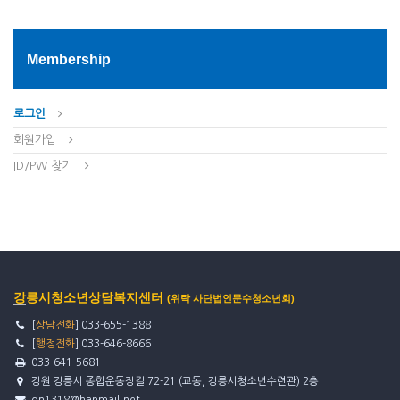
Membership
로그인
회원가입
ID/PW 찾기
강릉시청소년상담복지센터
(위탁 사단법인문수청소년회)
[
상담전화
] 033-655-1388
[
행정전화
] 033-646-8666
033-641-5681
강원 강릉시 종합운동장길 72-21 (교동, 강릉시청소년수련관) 2층