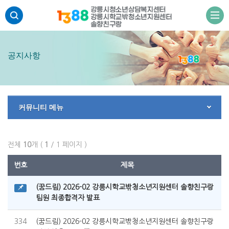
주메뉴 바로가기
본문 바로가기
하단 바로가기
공지사항
커뮤니티 메뉴
전체
10
개 (
1
/ 1 페이지 )
번호
제목
(꿈드림) 2026-02 강릉시학교밖청소년지원센터 솔향친구랑
팀원 최종합격자 발표
334
(꿈드림) 2026-02 강릉시학교밖청소년지원센터 솔향친구랑