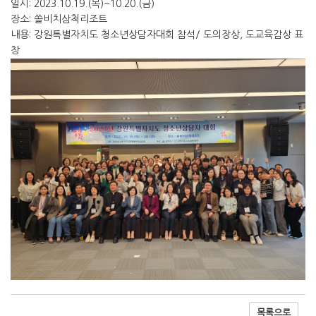
일시: 2023.10.19.(목)~10.20.(금)
장소: 쏠비치삼척리조트
내용: 강원특별자치도 청소년상담자대회 참석/ 도의장상, 도교육감상 표
창
목록으로