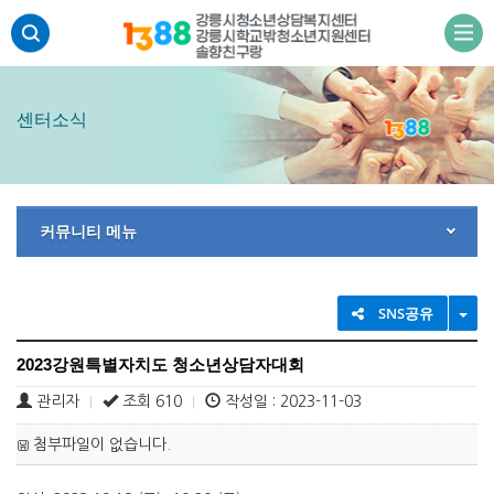
주메뉴 바로가기
본문 바로가기
하단 바로가기
센터소식
커뮤니티 메뉴
TO
SNS공유
2023강원특별자치도 청소년상담자대회
관리자
조회 610
작성일 : 2023-11-03
|
|
첨부파일이 없습니다.