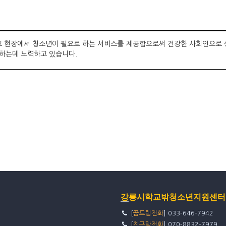
현장에서 청소년이 필요로 하는 서비스를 제공함으로써 건강한 사회인으로 성장할
고하는데 노력하고 있습니다.
강릉시학교밖청소년지원센터
[
꿈드림전화
] 033-646-7942
[
친구랑전화
] 070-8832-7979