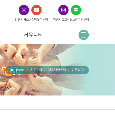
강릉시청소년상담복지센터
강릉시학교밖청소년지원센터
커뮤니티
Home
사업안내
청소년안전망
아웃리치